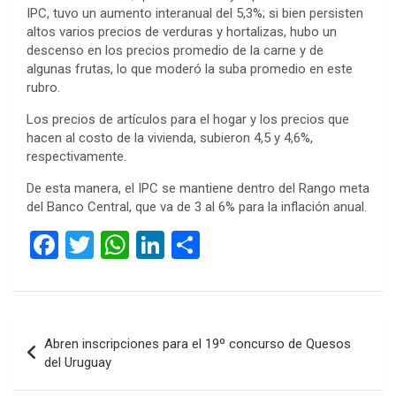
IPC, tuvo un aumento interanual del 5,3%; si bien persisten
altos varios precios de verduras y hortalizas, hubo un
descenso en los precios promedio de la carne y de
algunas frutas, lo que moderó la suba promedio en este
rubro.
Los precios de artículos para el hogar y los precios que
hacen al costo de la vivienda, subieron 4,5 y 4,6%,
respectivamente.
De esta manera, el IPC se mantiene dentro del Rango meta
del Banco Central, que va de 3 al 6% para la inflación anual.
F
T
W
Li
C
a
wi
h
n
o
ce
tt
at
ke
m
b
er
s
dI
p
Navegación
Abren inscripciones para el 19º concurso de Quesos
o
A
n
ar
de
del Uruguay
o
p
tir
entradas