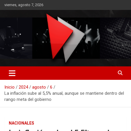
Saltar
viernes, agosto 7, 2026
al
contenido
RO CONTENIDOS
Inicio
2024
agosto
6
La inflación sube al 5,5% anual, aunque se mantiene dentro del
rango meta del gobierno
NACIONALES