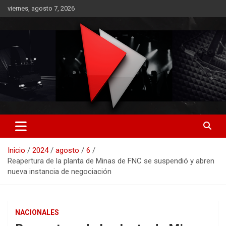
Saltar
viernes, agosto 7, 2026
al
contenido
RO CONTENIDOS
Inicio
2024
agosto
6
Reapertura de la planta de Minas de FNC se suspendió y abren
nueva instancia de negociación
NACIONALES