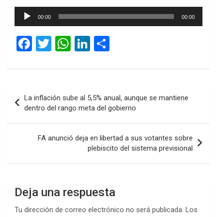
Reproductor
00:00
00:00
de
audio
F
T
W
Li
C
a
wi
h
n
o
ce
tt
at
ke
m
b
er
s
dI
p
Navegación
La inflación sube al 5,5% anual, aunque se mantiene
o
A
n
ar
de
dentro del rango meta del gobierno
o
p
tir
entradas
k
p
FA anunció deja en libertad a sus votantes sobre
plebiscito del sistema previsional
Deja una respuesta
Tu dirección de correo electrónico no será publicada.
Los