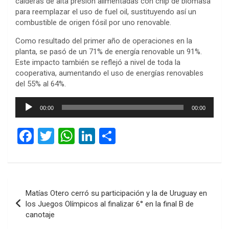
calderas de alta presión alimentadas con chip de biomasa
para reemplazar el uso de fuel oil, sustituyendo así un
combustible de origen fósil por uno renovable.
Como resultado del primer año de operaciones en la
planta, se pasó de un 71% de energía renovable un 91%.
Este impacto también se reflejó a nivel de toda la
cooperativa, aumentando el uso de energías renovables
del 55% al 64%.
Reproductor
00:00
00:00
de
audio
F
T
W
Li
C
a
wi
h
n
o
ce
tt
at
ke
m
b
er
s
dI
p
Navegación
Matías Otero cerró su participación y la de Uruguay en
o
A
n
ar
de
los Juegos Olímpicos al finalizar 6° en la final B de
o
p
tir
canotaje
entradas