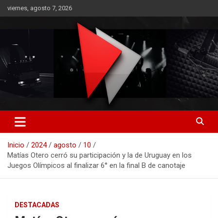
Saltar
viernes, agosto 7, 2026
al
contenido
RO CONTENIDOS
Inicio
2024
agosto
10
Matías Otero cerró su participación y la de Uruguay en los
Juegos Olímpicos al finalizar 6° en la final B de canotaje
DESTACADAS