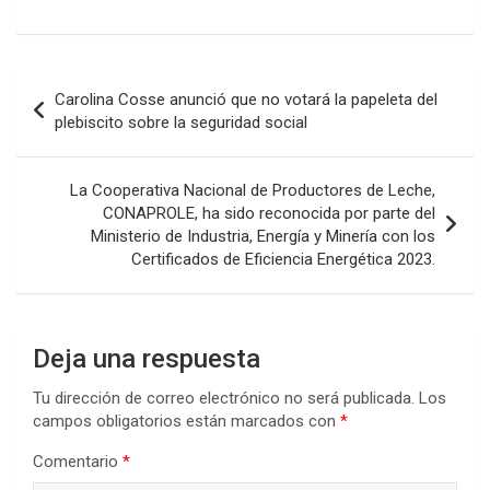
a
wi
h
n
o
ce
tt
at
ke
m
b
er
s
dI
p
Navegación
Carolina Cosse anunció que no votará la papeleta del
o
A
n
ar
de
plebiscito sobre la seguridad social
o
p
tir
entradas
k
p
La Cooperativa Nacional de Productores de Leche,
CONAPROLE, ha sido reconocida por parte del
Ministerio de Industria, Energía y Minería con los
Certificados de Eficiencia Energética 2023.
Deja una respuesta
Tu dirección de correo electrónico no será publicada.
Los
campos obligatorios están marcados con
*
Comentario
*