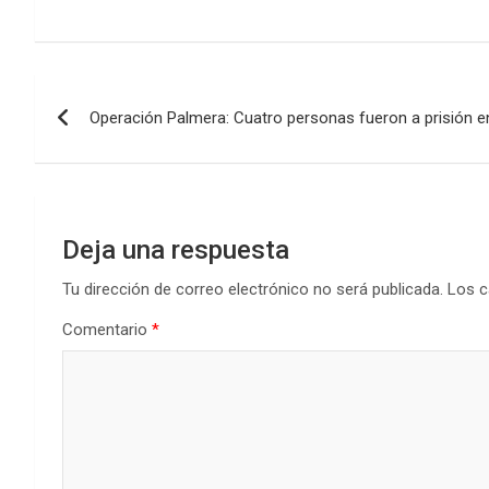
a
wi
h
n
o
ce
tt
at
ke
m
b
er
s
dI
p
Navegación
o
A
n
ar
Operación Palmera: Cuatro personas fueron a prisión e
de
o
p
tir
k
p
entradas
Deja una respuesta
Tu dirección de correo electrónico no será publicada.
Los c
Comentario
*