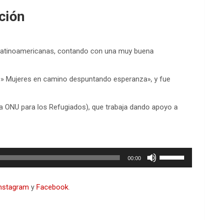
ción
es Latinoamericanas, contando con una muy buena
a » Mujeres en camino despuntando esperanza», y fue
la ONU para los Refugiados), que trabaja dando apoyo a
Utiliza
00:00
las
teclas
de
nstagram
y
Facebook
.
flecha
arriba/abajo
para