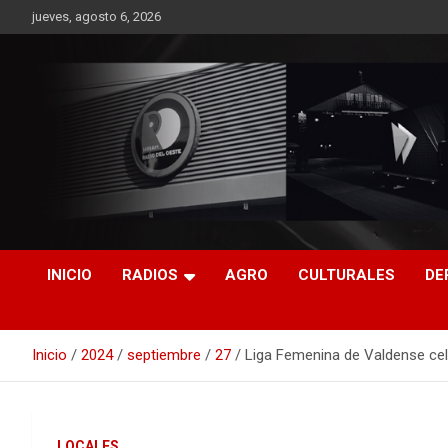
Saltar
jueves, agosto 6, 2026
al
contenido
RO CONTENIDOS
INICIO
RADIOS
AGRO
CULTURALES
DE
Inicio
2024
septiembre
27
Liga Femenina de Valdense cel
LOCALES