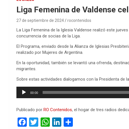
Liga Femenina de Valdense cel
27 de septiembre de 2024
rocontenidos
La Liga Femenina de la Iglesia Valdense realizó este jueve
concurrencia de socias de la Liga.
El Programa, enviado desde la Alianza de Iglesias Presbit
realizado por Mujeres de Argentina.
En la oportunidad, también se levantó una ofrenda, destin
migrantes.
Sobre estas actividades dialogamos con la Presidenta de l
Reproductor
00:00
de
audio
Publicado por
RO Contenidos
, el hogar de tres radios ded
F
T
W
Li
C