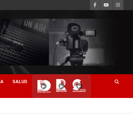
CA
SALUD
▶
▶
▶