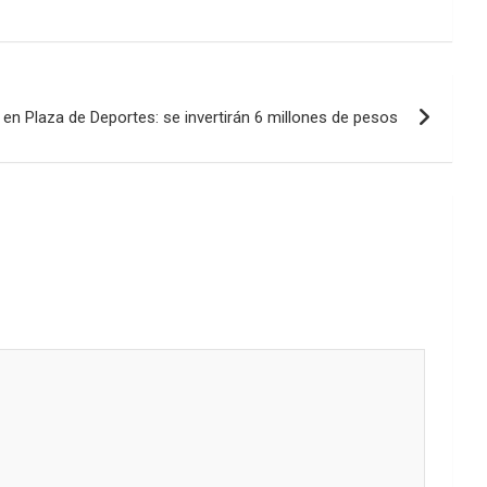
aumentar
o
disminuir
el
volumen.
n Plaza de Deportes: se invertirán 6 millones de pesos