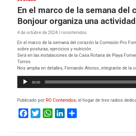
En el marco de la semana del c
Bonjour organiza una activida
4 de octubre de 2024
rocontenidos
En el marco de la semana del corazón la Comisión Pro Fomen
sobre posturas, ejercicios y nutrición.
Será en las instalaciones de la Casa Rotaria de Playa Foment
Torres.
Nos amplia en detalles, Fernando Alonso, integrante de la 
Reproductor
00:00
de
audio
Publicado por
RO Contenidos
, el hogar de tres radios ded
F
T
W
Li
C
a
wi
h
n
o
ce
tt
at
ke
m