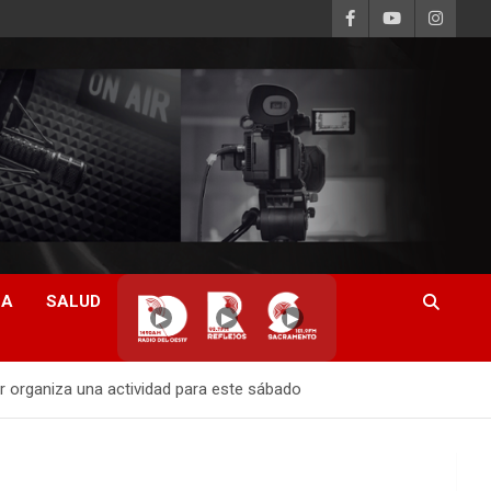
CA
SALUD
▶
▶
▶
ur organiza una actividad para este sábado