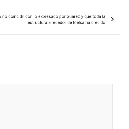
disminuir
el
volumen.
o no coincidir con lo expresado por Suarez y que toda la
estructura alrededor de Bielsa ha crecido