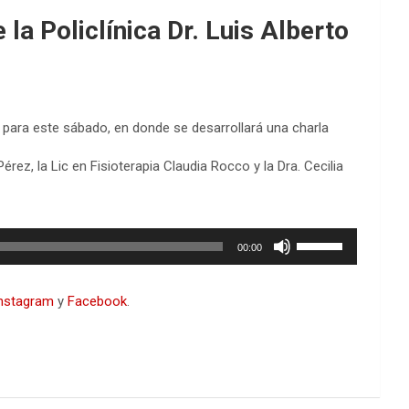
a Policlínica Dr. Luis Alberto
d para este sábado, en donde se desarrollará una charla
ez, la Lic en Fisioterapia Claudia Rocco y la Dra. Cecilia
Utiliza
00:00
las
teclas
de
nstagram
y
Facebook
.
flecha
arriba/abajo
para
aumentar
o