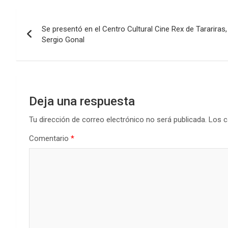
b
er
s
dI
p
Navegación
o
A
n
ar
Se presentó en el Centro Cultural Cine Rex de Tarariras
de
o
p
tir
Sergio Gonal
k
p
entradas
Deja una respuesta
Tu dirección de correo electrónico no será publicada.
Los c
Comentario
*