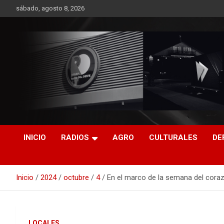
Saltar
sábado, agosto 8, 2026
al
contenido
RO CONTENIDOS
INICIO
RADIOS
AGRO
CULTURALES
DE
Inicio
2024
octubre
4
En el marco de la semana del coraz
LOCALES