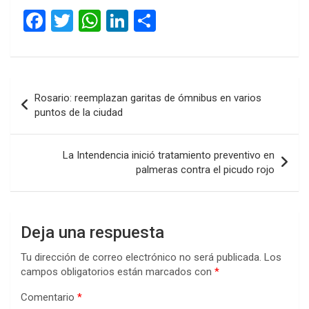
F
T
W
Li
C
a
wi
h
n
o
ce
tt
at
ke
m
b
er
s
dI
p
Navegación
Rosario: reemplazan garitas de ómnibus en varios
o
A
n
ar
de
puntos de la ciudad
o
p
tir
entradas
k
p
La Intendencia inició tratamiento preventivo en
palmeras contra el picudo rojo
Deja una respuesta
Tu dirección de correo electrónico no será publicada.
Los
campos obligatorios están marcados con
*
Comentario
*