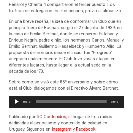
Peñarol y Chanta 4 compartieron el tercer puesto. Los
trofeos se entregaron en el escenario, previo al almuerzo.
En una breve reseña, la idea de conformar un Club que en
principio fuera de Bochas, surgió el 27 de julio de 1939, en
la casa de Emilio Bertinat, donde se reunieron Esteban y
Enrique Negrín, padre e hijo, los hermanos Carlos, Manuel y
Emilio Bertinat, Guillermo Hasselbeck y Humberto Allío. La
propuesta del nombre, desde el inicio, fue “Progreso”
aceptada unánimemente. El Club tuvo varias etapas en
diferentes lugares, hasta llegar a la actual sede en la
década de los ’70.
Sobre como se vivió este 85º aniversario y sobre cómo
está el Club, dialogamos con el Directivo Álvaro Bertinat.
Reproductor
00:00
00:00
de
audio
Publicado por
RO Contenidos
, el hogar de tres radios
dedicadas al periodismo y contenido de calidad en
Uruguay. Síguenos en
Instagram
y
Facebook
.