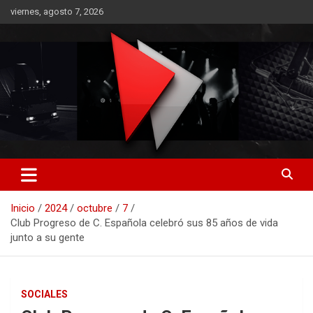
Saltar
viernes, agosto 7, 2026
al
contenido
RO CONTENIDOS
Inicio
2024
octubre
7
Club Progreso de C. Española celebró sus 85 años de vida
junto a su gente
SOCIALES