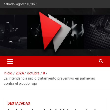
Saltar
sábado, agosto 8, 2026
al
contenido
RO CONTENIDOS
Inicio
2024
octubre
8
La Intendencia inició tratamiento preventivo en palmeras
contra el picudo rojo
DESTACADAS