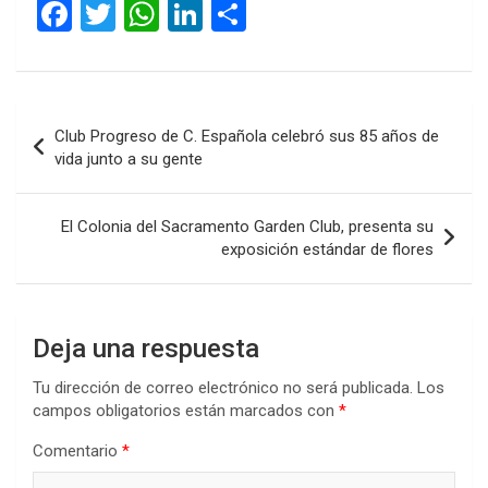
F
T
W
Li
C
a
wi
h
n
o
ce
tt
at
ke
m
b
er
s
dI
p
Navegación
Club Progreso de C. Española celebró sus 85 años de
o
A
n
ar
de
vida junto a su gente
o
p
tir
entradas
k
p
El Colonia del Sacramento Garden Club, presenta su
exposición estándar de flores
Deja una respuesta
Tu dirección de correo electrónico no será publicada.
Los
campos obligatorios están marcados con
*
Comentario
*