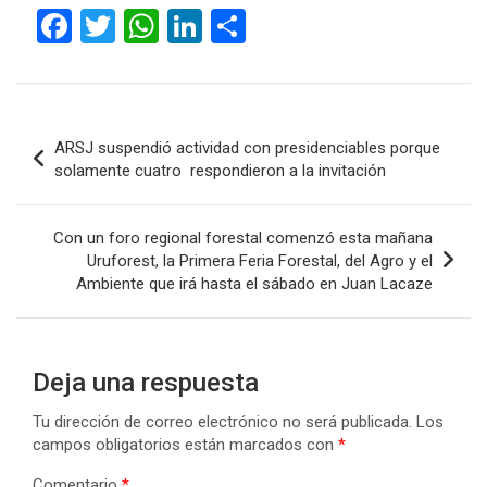
F
T
W
Li
C
a
wi
h
n
o
ce
tt
at
ke
m
b
er
s
dI
p
Navegación
ARSJ suspendió actividad con presidenciables porque
o
A
n
ar
de
solamente cuatro respondieron a la invitación
o
p
tir
entradas
k
p
Con un foro regional forestal comenzó esta mañana
Uruforest, la Primera Feria Forestal, del Agro y el
Ambiente que irá hasta el sábado en Juan Lacaze
Deja una respuesta
Tu dirección de correo electrónico no será publicada.
Los
campos obligatorios están marcados con
*
Comentario
*