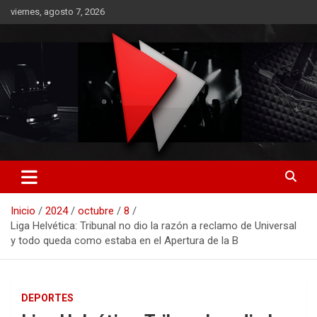
Saltar
viernes, agosto 7, 2026
al
contenido
RO CONTENIDOS
Inicio
2024
octubre
8
Liga Helvética: Tribunal no dio la razón a reclamo de Universal
y todo queda como estaba en el Apertura de la B
DEPORTES