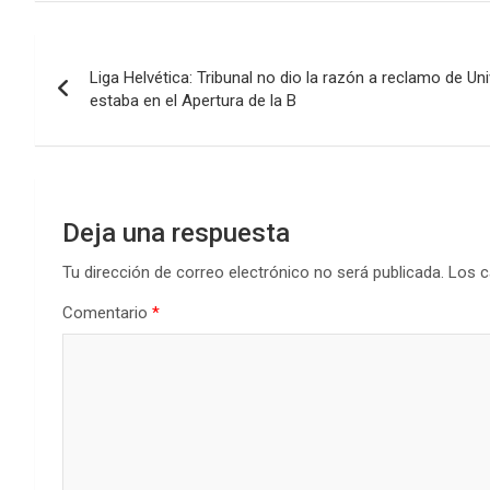
ce
tt
at
ke
m
b
er
s
dI
p
Navegación
o
A
n
ar
Liga Helvética: Tribunal no dio la razón a reclamo de 
de
o
p
tir
estaba en el Apertura de la B
k
p
entradas
Deja una respuesta
Tu dirección de correo electrónico no será publicada.
Los c
Comentario
*