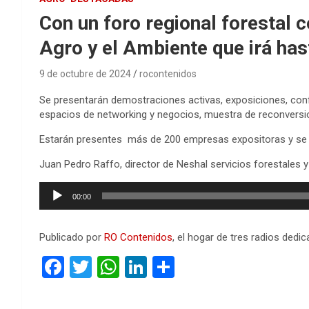
Con un foro regional forestal 
Agro y el Ambiente que irá ha
9 de octubre de 2024
rocontenidos
Se presentarán demostraciones activas, exposiciones, conf
espacios de networking y negocios, muestra de reconversion
Estarán presentes más de 200 empresas expositoras y se es
Juan Pedro Raffo, director de Neshal servicios forestales y l
Reproductor
00:00
de
audio
Publicado por
RO Contenidos
, el hogar de tres radios ded
F
T
W
Li
C
a
wi
h
n
o