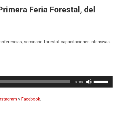
rimera Feria Forestal, del
ferencias, seminario forestal, capacitaciones intensivas,
Utiliza
00:00
las
teclas
de
nstagram
y
Facebook
.
flecha
arriba/abajo
para
aumentar
o