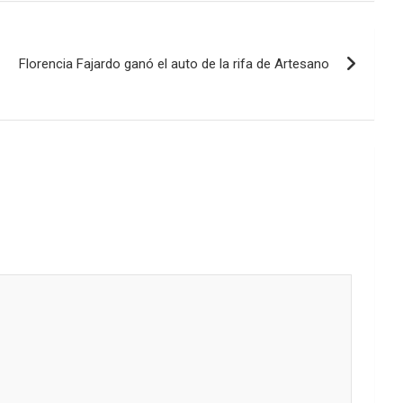
disminuir
el
volumen.
Florencia Fajardo ganó el auto de la rifa de Artesano