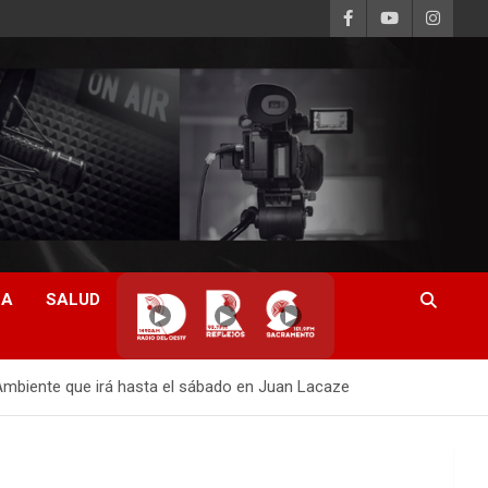
CA
SALUD
▶
▶
▶
 Ambiente que irá hasta el sábado en Juan Lacaze