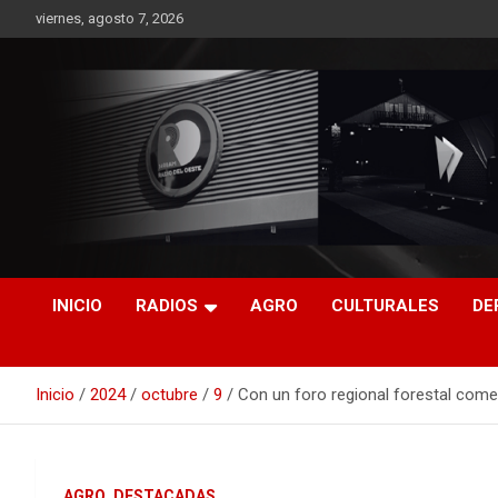
Saltar
viernes, agosto 7, 2026
al
contenido
RO CONTENIDOS
INICIO
RADIOS
AGRO
CULTURALES
DE
Inicio
2024
octubre
9
Con un foro regional forestal come
AGRO
DESTACADAS