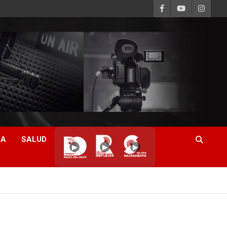
CA
SALUD
▶
▶
▶