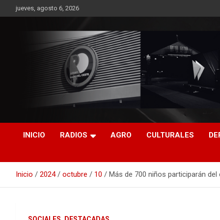
Saltar
jueves, agosto 6, 2026
al
contenido
RO CONTENIDOS
INICIO
RADIOS
AGRO
CULTURALES
DE
Inicio
2024
octubre
10
Más de 700 niños participarán del d
SOCIALES
DESTACADAS