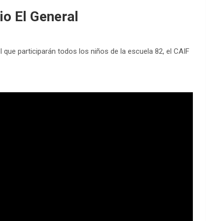
io El General
l que participarán todos los niños de la escuela 82, el CAIF