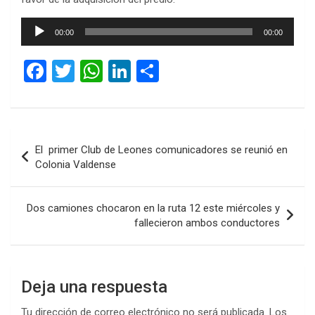
Reproductor
00:00
00:00
de
audio
F
T
W
Li
C
a
wi
h
n
o
ce
tt
at
ke
m
b
er
s
dI
p
Navegación
El primer Club de Leones comunicadores se reunió en
o
A
n
ar
de
Colonia Valdense
o
p
tir
entradas
k
p
Dos camiones chocaron en la ruta 12 este miércoles y
fallecieron ambos conductores
Deja una respuesta
Tu dirección de correo electrónico no será publicada.
Los