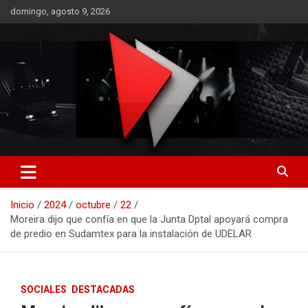
Saltar
domingo, agosto 9, 2026
al
contenido
RO CONTENIDOS
Inicio
2024
octubre
22
Moreira dijo que confía en que la Junta Dptal apoyará compra
de predio en Sudamtex para la instalación de UDELAR
SOCIALES
DESTACADAS