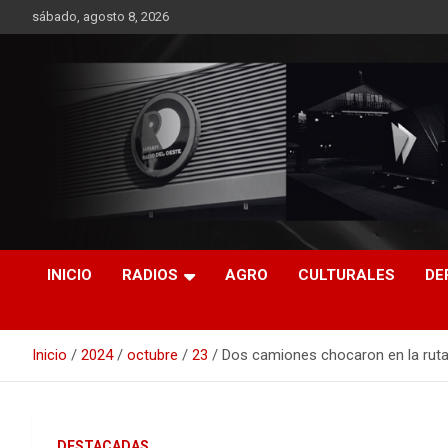
Saltar
sábado, agosto 8, 2026
al
contenido
RO CONTENIDOS
INICIO
RADIOS
AGRO
CULTURALES
DE
Inicio
2024
octubre
23
Dos camiones chocaron en la ruta
DESTACADAS