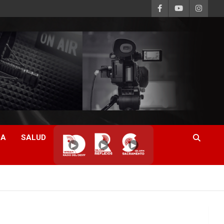
CA
SALUD
▶
▶
▶