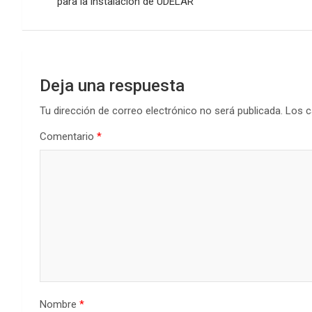
de
o
p
tir
para la instalación de UDELAR
k
p
entradas
Deja una respuesta
Tu dirección de correo electrónico no será publicada.
Los c
Comentario
*
Nombre
*