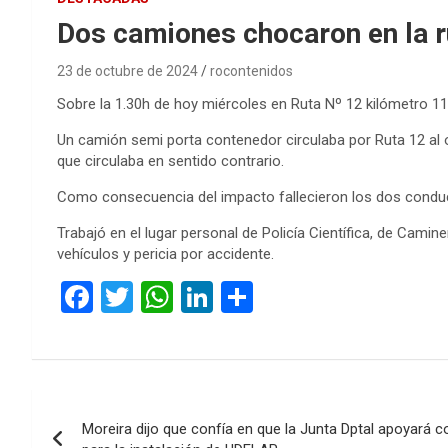
Dos camiones chocaron en la r
23 de octubre de 2024
rocontenidos
Sobre la 1.30h de hoy miércoles en Ruta Nº 12 kilómetro 113,
Un camión semi porta contenedor circulaba por Ruta 12 al o
que circulaba en sentido contrario.
Como consecuencia del impacto fallecieron los dos conduc
Trabajó en el lugar personal de Policía Científica, de Cam
vehículos y pericia por accidente.
F
T
W
Li
C
a
wi
h
n
o
ce
tt
at
ke
m
b
er
s
dI
p
Navegación
o
A
n
ar
Moreira dijo que confía en que la Junta Dptal apoyará