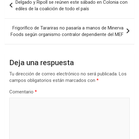
Delgado y Ripoll se reúnen este sábado en Colonia con
o
A
n
ar
de
ediles de la coalición de todo el país
o
p
tir
entradas
k
p
Frigorífico de Tarariras no pasaría a manos de Minerva
Foods según organismo contralor dependiente del MEF
Deja una respuesta
Tu dirección de correo electrónico no será publicada.
Los
campos obligatorios están marcados con
*
Comentario
*