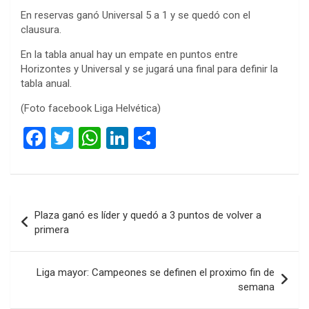
En reservas ganó Universal 5 a 1 y se quedó con el
clausura.
En la tabla anual hay un empate en puntos entre
Horizontes y Universal y se jugará una final para definir la
tabla anual.
(Foto facebook Liga Helvética)
F
T
W
Li
C
a
wi
h
n
o
ce
tt
at
ke
m
b
er
s
dI
p
Navegación
Plaza ganó es líder y quedó a 3 puntos de volver a
o
A
n
ar
de
primera
o
p
tir
entradas
k
p
Liga mayor: Campeones se definen el proximo fin de
semana