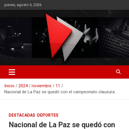
Saltar
jueves, agosto 6, 2026
al
contenido
RO CONTENIDOS
Inicio
2024
noviembre
11
Nacional de La Paz se quedó con el campeonato clausura.
DESTACADAS
DEPORTES
Nacional de La Paz se quedó con