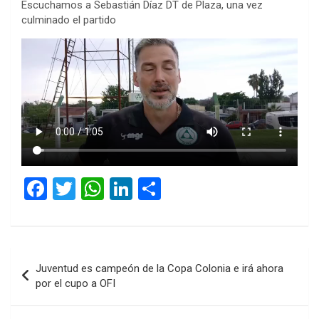
Escuchamos a Sebastián Díaz DT de Plaza, una vez
culminado el partido
F
T
W
Li
C
a
wi
h
n
o
ce
tt
at
ke
m
b
er
s
dI
p
Navegación
Juventud es campeón de la Copa Colonia e irá ahora
o
A
n
ar
de
por el cupo a OFI
o
p
tir
entradas