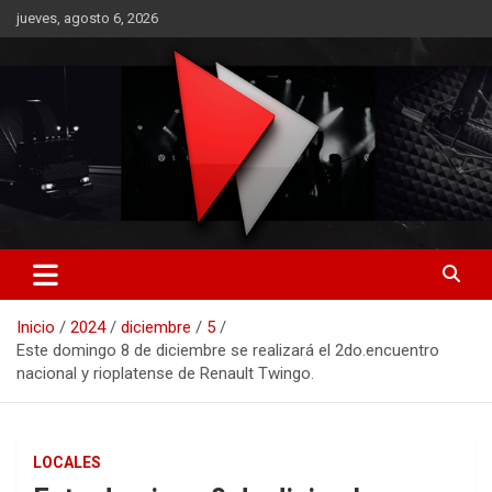
Saltar
jueves, agosto 6, 2026
al
contenido
RO CONTENIDOS
Inicio
2024
diciembre
5
Este domingo 8 de diciembre se realizará el 2do.encuentro
nacional y rioplatense de Renault Twingo.
LOCALES