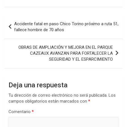
a
wi
h
n
o
ce
tt
at
ke
m
b
er
s
dI
p
Navegación
Accidente fatal en paso Chico Torino próximo a ruta 51,
o
A
n
ar
de
fallece hombre de 70 años
o
p
tir
entradas
k
p
OBRAS DE AMPLIACIÓN Y MEJORA EN EL PARQUE
CAZEAUX AVANZAN PARA FORTALECER LA
SEGURIDAD Y EL ESPARCIMIENTO
Deja una respuesta
Tu dirección de correo electrónico no será publicada.
Los
campos obligatorios están marcados con
*
Comentario
*