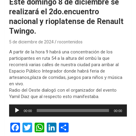
Este domingo 8 de diciembre se
realizará el 2do.encuentro
nacional y rioplatense de Renault
Twingo.
5 de diciembre de 2024
rocontenidos
A partir de la hora 9 habrá una concentración de los
participantes en ruta 54 a la altura del ombú la que
recorrerá varias calles de nuestra ciudad para arribar al
Espacio Público Integrador donde habrá feria de
artesanos,plaza de comidas, juegos para niños y música
en vivo.
Radio del Oeste dialogó con el organizador del evento
Yamil Diaz que al respecto esto manifestaba.
Reproductor
00:00
00:00
de
audio
F
T
W
Li
C