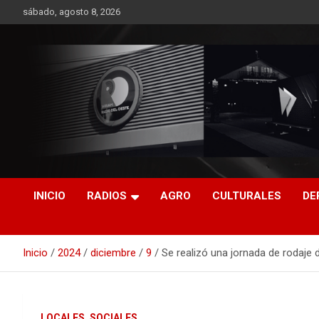
Saltar
sábado, agosto 8, 2026
al
contenido
RO CONTENIDOS
INICIO
RADIOS
AGRO
CULTURALES
DE
Inicio
2024
diciembre
9
Se realizó una jornada de rodaje 
LOCALES
SOCIALES