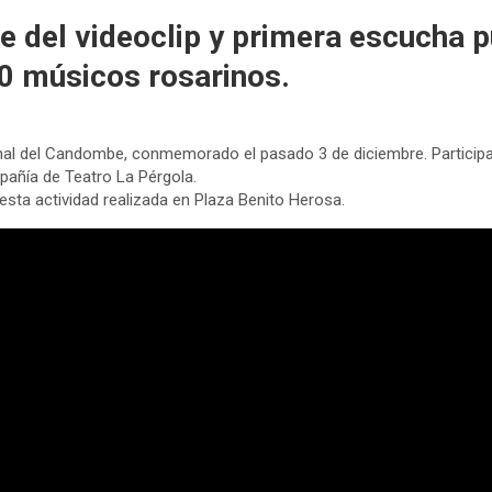
je del videoclip y primera escucha p
0 músicos rosarinos.
ional del Candombe, conmemorado el pasado 3 de diciembre. Particip
añía de Teatro La Pérgola.
ta actividad realizada en Plaza Benito Herosa.