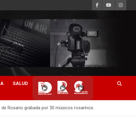
CA
SALUD
▶
▶
▶
os de Rosario grabada por 30 músicos rosarinos.