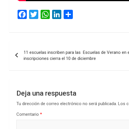
F
T
W
Li
C
a
wi
h
n
o
ce
tt
at
ke
m
b
er
s
dI
p
Navegación
o
A
n
ar
11 escuelas inscriben para las Escuelas de Verano en 
de
o
p
tir
inscripciones cierra el 10 de diciembre
k
p
entradas
Deja una respuesta
Tu dirección de correo electrónico no será publicada.
Los c
Comentario
*