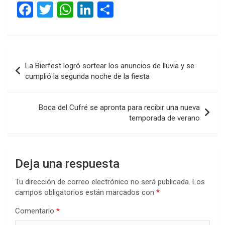
F
T
W
Li
C
a
wi
h
n
o
ce
tt
at
ke
m
b
er
s
dI
p
Navegación
La Bierfest logró sortear los anuncios de lluvia y se
o
A
n
ar
de
cumplió la segunda noche de la fiesta
o
p
tir
entradas
k
p
Boca del Cufré se apronta para recibir una nueva
temporada de verano
Deja una respuesta
Tu dirección de correo electrónico no será publicada.
Los
campos obligatorios están marcados con
*
Comentario
*