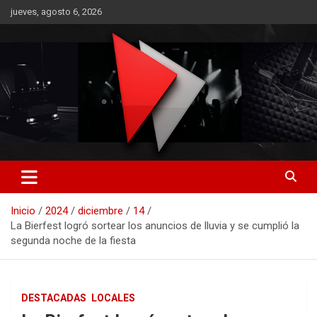
Saltar
jueves, agosto 6, 2026
al
contenido
RO CONTENIDOS
Inicio
2024
diciembre
14
La Bierfest logró sortear los anuncios de lluvia y se cumplió la
segunda noche de la fiesta
DESTACADAS
LOCALES