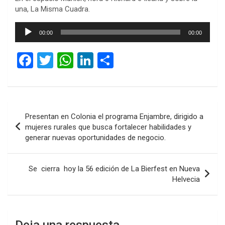
una, La Misma Cuadra.
Reproductor
00:00
00:00
de
audio
F
T
W
Li
C
a
wi
h
n
o
ce
tt
at
ke
m
b
er
s
dI
p
Navegación
Presentan en Colonia el programa Enjambre, dirigido a
o
A
n
ar
de
mujeres rurales que busca fortalecer habilidades y
o
p
tir
generar nuevas oportunidades de negocio.
entradas
k
p
Se cierra hoy la 56 edición de La Bierfest en Nueva
Helvecia
Deja una respuesta