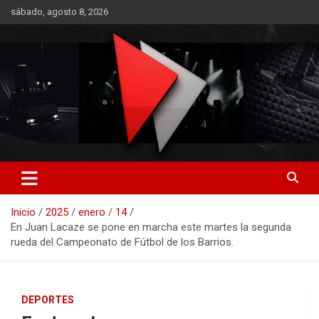
Saltar
sábado, agosto 8, 2026
al
contenido
RO CONTENIDOS
Inicio
2025
enero
14
En Juan Lacaze se pone en marcha este martes la segunda
rueda del Campeonato de Fútbol de los Barrios.
DEPORTES