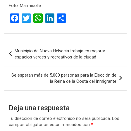
Foto: Marmisolle
F
T
W
Li
C
a
wi
h
n
o
ce
tt
at
ke
m
b
er
s
dI
p
Navegación
Municipio de Nueva Helvecia trabaja en mejorar
o
A
n
ar
de
espacios verdes y recreativos de la ciudad
o
p
tir
entradas
k
p
Se esperan más de 5.000 personas para la Elección de
la Reina de la Costa del Inmigrante
Deja una respuesta
Tu dirección de correo electrónico no será publicada.
Los
campos obligatorios están marcados con
*