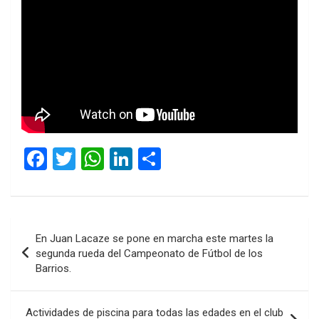
F
T
W
Li
C
a
wi
h
n
o
ce
tt
at
ke
m
b
er
s
dI
p
Navegación
En Juan Lacaze se pone en marcha este martes la
o
A
n
ar
de
segunda rueda del Campeonato de Fútbol de los
o
p
tir
Barrios.
entradas
k
p
Actividades de piscina para todas las edades en el club