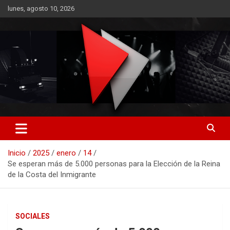
Saltar
lunes, agosto 10, 2026
al
contenido
RO CONTENIDOS
Inicio
2025
enero
14
Se esperan más de 5.000 personas para la Elección de la Reina
de la Costa del Inmigrante
SOCIALES