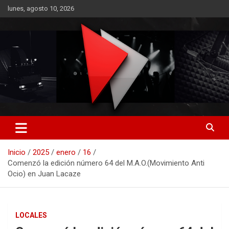
Saltar
lunes, agosto 10, 2026
al
contenido
RO CONTENIDOS
Inicio
2025
enero
16
Comenzó la edición número 64 del M.A.O.(Movimiento Anti
Ocio) en Juan Lacaze
LOCALES