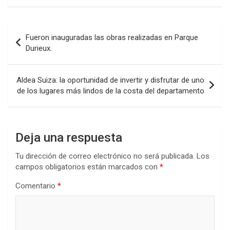
ce
tt
at
ke
m
b
er
s
dI
p
Navegación
Fueron inauguradas las obras realizadas en Parque
o
A
n
ar
de
Durieux.
o
p
tir
entradas
k
p
Aldea Suiza: la oportunidad de invertir y disfrutar de uno
de los lugares más lindos de la costa del departamento
Deja una respuesta
Tu dirección de correo electrónico no será publicada.
Los
campos obligatorios están marcados con
*
Comentario
*