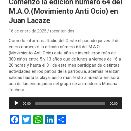
Comenzó la edición número 64 del
M.A.O.(Movimiento Anti Ocio) en
Juan Lacaze
16 de enero de 2025
rocontenidos
Como lo informara Radio del Oeste el pasado jueves 9 de
enero comenzó la edición número 64 del M.A.O.
(Movimiento Anti Ocio) este año se inscribieron más de
300 niños entre 5 y 13 años que de lunes a viernes de 16 a
20 horas y hasta el 31 de este mes participan de distintas
actividades en los patios de la parroquia, además realizan
salidas hasta la playa, así lo manifestó a nuestra emisora
una de las encargadas del grupo de animadores Mariana
Techera.
Reproductor
00:00
00:00
de
audio
F
T
W
Li
C
a
wi
h
n
o