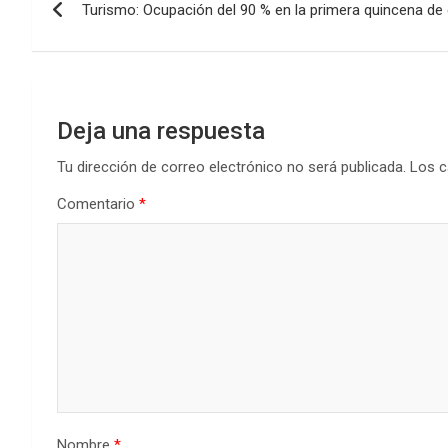
o
A
n
ar
Turismo: Ocupación del 90 % en la primera quincena de
de
o
p
tir
k
p
entradas
Deja una respuesta
Tu dirección de correo electrónico no será publicada.
Los c
Comentario
*
Nombre
*