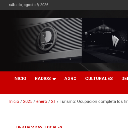
Saltar
sábado, agosto 8, 2026
al
contenido
RO CONTENIDOS
INICIO
RADIOS
AGRO
CULTURALES
DE
Inicio
2025
enero
21
Turismo: Ocupación completa los fi
DESTACADAS
LOCALES