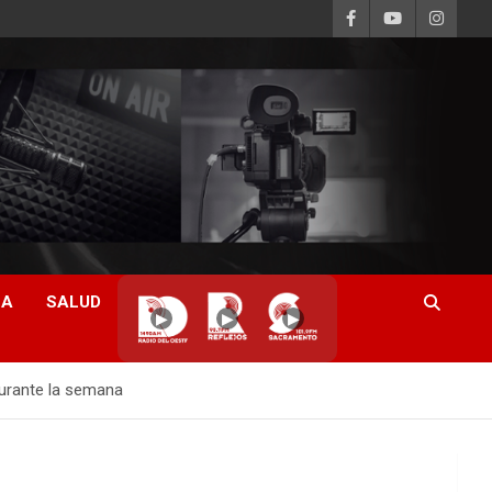
CA
SALUD
▶
▶
▶
durante la semana