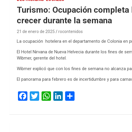
Turismo: Ocupación completa l
crecer durante la semana
21 de enero de 2025
rocontenidos
La ocupación hotelera en el departamento de Colonia en p
El Hotel Nirvana de Nueva Helvecia durante los fines de 
Wibmer, gerente del hotel.
Wibmer explicó que con los fines de semana no alcanza par
El panorama para febrero es de incertidumbre y para carna
F
T
W
Li
C
a
wi
h
n
o
ce
tt
at
ke
m
b
er
s
dI
p
Navegación