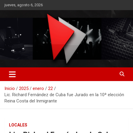
Saltar
jueves, agosto 6, 2026
al
contenido
RO CONTENIDOS
Inicio
2025
enero
22
Lic. Richard Fernández de Cuba fue Jurado en la 10ª elección
Reina Costa del Inmigrante
LOCALES