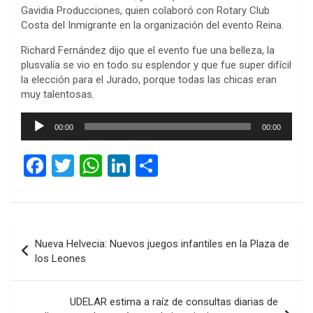
Gavidia Producciones, quien colaboró con Rotary Club
Costa del Inmigrante en la organización del evento Reina.
Richard Fernández dijo que el evento fue una belleza, la
plusvalía se vio en todo su esplendor y que fue super difícil
la elección para el Jurado, porque todas las chicas eran
muy talentosas.
Reproductor
00:00
00:00
de
audio
F
T
W
Li
C
a
wi
h
n
o
ce
tt
at
ke
m
b
er
s
dI
p
Navegación
Nueva Helvecia: Nuevos juegos infantiles en la Plaza de
o
A
n
ar
de
los Leones
o
p
tir
entradas
k
p
UDELAR estima a raíz de consultas diarias de