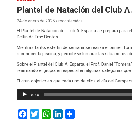
Plantel de Natación del Club A
24 de enero de 2025
rocontenidos
El Plantel de Natación del Club A. Esparta se prepara para 
Delfín de Fray Bentos.
Mientras tanto, este fin de semana se realiza el primer Tor
reconocer la piscina, y permite vislumbrar las situaciones 
Sobre el Plantel del Club A. Esparta, el Prof. Daniel “Tomer
rearmando el grupo, en especial en algunas categorías que
El gran objetivo es que cada uno de ellos el día del Campe
Reproductor
00:00
de
audio
F
T
W
Li
C
a
wi
h
n
o