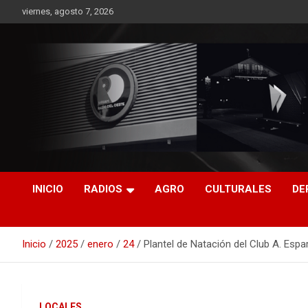
Saltar
viernes, agosto 7, 2026
al
contenido
RO CONTENIDOS
INICIO
RADIOS
AGRO
CULTURALES
DE
Inicio
2025
enero
24
Plantel de Natación del Club A. Esp
LOCALES