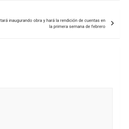
aumentar
o
disminuir
stará inaugurando obra y hará la rendición de cuentas en
el
la primera semana de febrero
volumen.