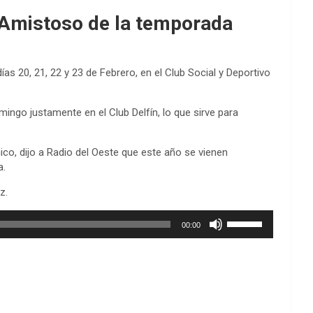
r Amistoso de la temporada
as 20, 21, 22 y 23 de Febrero, en el Club Social y Deportivo
mingo justamente en el Club Delfín, lo que sirve para
nico, dijo a Radio del Oeste que este año se vienen
a.
z.
Utiliza
00:00
las
teclas
de
flecha
arriba/abajo
para