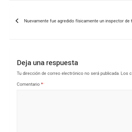
ce
tt
at
ke
m
b
er
s
dI
p
Navegación
o
A
n
ar
Nuevamente fue agredido físicamente un inspector de t
de
o
p
tir
k
p
entradas
Deja una respuesta
Tu dirección de correo electrónico no será publicada.
Los c
Comentario
*