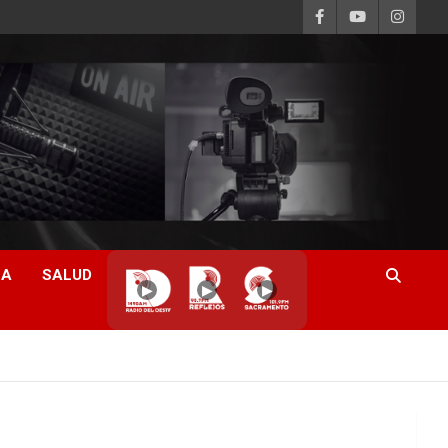
CA
SALUD
▶
▶
▶