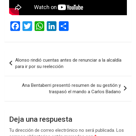
F
T
W
Li
C
a
wi
h
n
o
ce
tt
at
ke
m
b
er
s
dI
p
Navegación
Alonso rindió cuentas antes de renunciar a la alcaldía
o
A
n
ar
de
para ir por su reelección
o
p
tir
entradas
k
p
Ana Bentaberri presentó resumen de su gestión y
traspasó el mando a Carlos Badano
Deja una respuesta
Tu dirección de correo electrónico no será publicada.
Los