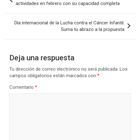
o
A
n
ar
de
actividades en febrero con su capacidad completa
o
p
tir
entradas
k
p
Día internacional de la Lucha contra el Cáncer Infantil.
Suma tu abrazo a la propuesta
Deja una respuesta
Tu dirección de correo electrónico no será publicada.
Los
campos obligatorios están marcados con
*
Comentario
*