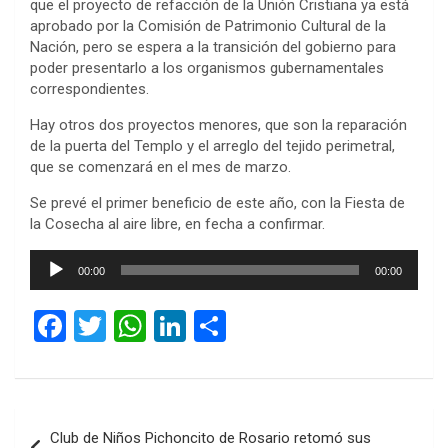
que el proyecto de refacción de la Unión Cristiana ya está
aprobado por la Comisión de Patrimonio Cultural de la
Nación, pero se espera a la transición del gobierno para
poder presentarlo a los organismos gubernamentales
correspondientes.
Hay otros dos proyectos menores, que son la reparación
de la puerta del Templo y el arreglo del tejido perimetral,
que se comenzará en el mes de marzo.
Se prevé el primer beneficio de este año, con la Fiesta de
la Cosecha al aire libre, en fecha a confirmar.
Reproductor
00:00
00:00
de
audio
F
T
W
Li
C
a
wi
h
n
o
ce
tt
at
ke
m
b
er
s
dI
p
Navegación
Club de Niños Pichoncito de Rosario retomó sus