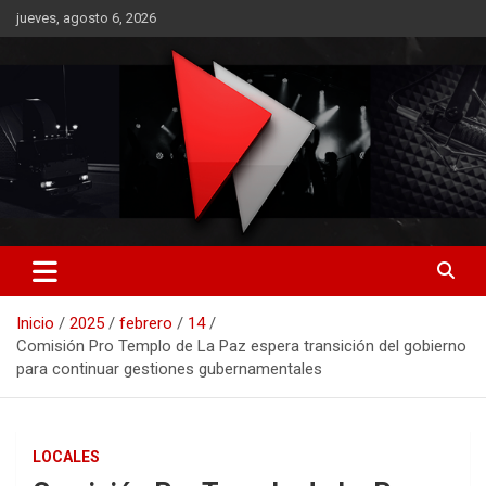
Saltar
jueves, agosto 6, 2026
al
contenido
RO CONTENIDOS
Inicio
2025
febrero
14
Comisión Pro Templo de La Paz espera transición del gobierno
para continuar gestiones gubernamentales
LOCALES