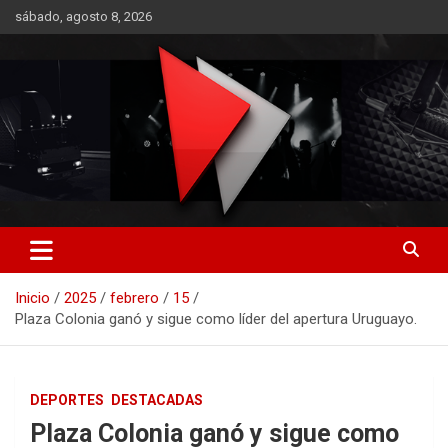
Saltar
sábado, agosto 8, 2026
al
contenido
RO CONTENIDOS
Inicio
2025
febrero
15
Plaza Colonia ganó y sigue como líder del apertura Uruguayo.
DEPORTES
DESTACADAS
Plaza Colonia ganó y sigue como