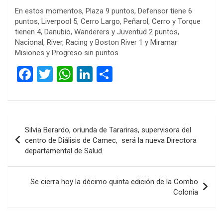
En estos momentos, Plaza 9 puntos, Defensor tiene 6
puntos, Liverpool 5, Cerro Largo, Peñarol, Cerro y Torque
tienen 4, Danubio, Wanderers y Juventud 2 puntos,
Nacional, River, Racing y Boston River 1 y Miramar
Misiones y Progreso sin puntos.
F
T
W
Li
C
a
wi
h
n
o
ce
tt
at
ke
m
b
er
s
dI
p
Navegación
Silvia Berardo, oriunda de Tarariras, supervisora del
o
A
n
ar
de
centro de Diálisis de Camec, será la nueva Directora
o
p
tir
departamental de Salud
entradas
k
p
Se cierra hoy la décimo quinta edición de la Combo
Colonia