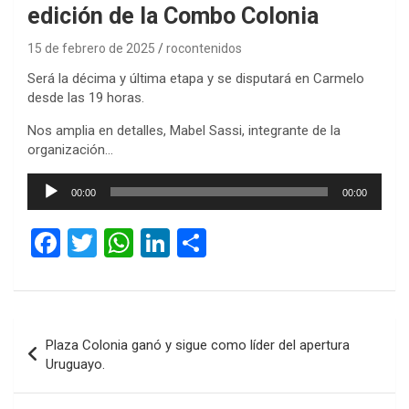
edición de la Combo Colonia
15 de febrero de 2025
rocontenidos
Será la décima y última etapa y se disputará en Carmelo
desde las 19 horas.
Nos amplia en detalles, Mabel Sassi, integrante de la
organización…
Reproductor
00:00
00:00
de
audio
F
T
W
Li
C
a
wi
h
n
o
ce
tt
at
ke
m
b
er
s
dI
p
Navegación
Plaza Colonia ganó y sigue como líder del apertura
o
A
n
ar
de
Uruguayo.
o
p
tir
entradas