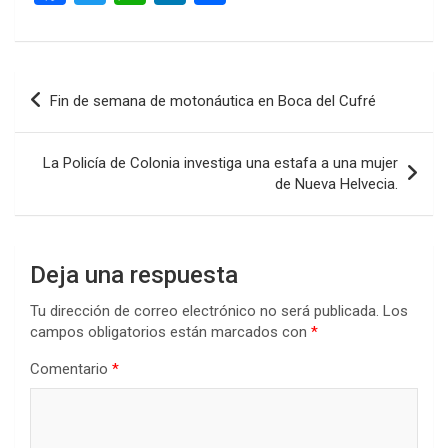
a
wi
h
n
o
ce
tt
at
ke
m
b
er
s
dI
p
Navegación
Fin de semana de motonáutica en Boca del Cufré
o
A
n
ar
de
o
p
tir
entradas
La Policía de Colonia investiga una estafa a una mujer
k
p
de Nueva Helvecia.
Deja una respuesta
Tu dirección de correo electrónico no será publicada.
Los
campos obligatorios están marcados con
*
Comentario
*