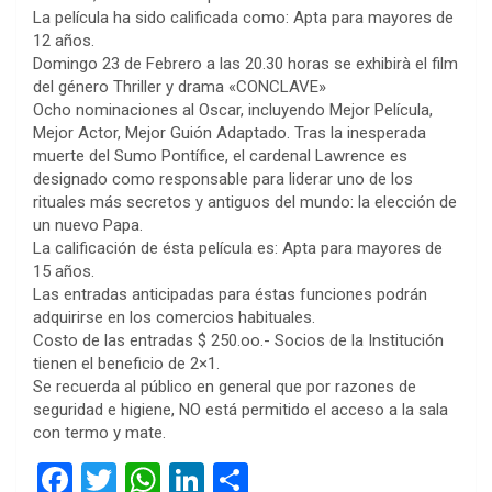
La película ha sido calificada como: Apta para mayores de
12 años.
Domingo 23 de Febrero a las 20.30 horas se exhibirà el film
del género Thriller y drama «CONCLAVE»
Ocho nominaciones al Oscar, incluyendo Mejor Película,
Mejor Actor, Mejor Guión Adaptado. Tras la inesperada
muerte del Sumo Pontífice, el cardenal Lawrence es
designado como responsable para liderar uno de los
rituales más secretos y antiguos del mundo: la elección de
un nuevo Papa.
La calificación de ésta película es: Apta para mayores de
15 años.
Las entradas anticipadas para éstas funciones podrán
adquirirse en los comercios habituales.
Costo de las entradas $ 250.oo.- Socios de la Institución
tienen el beneficio de 2×1.
Se recuerda al público en general que por razones de
seguridad e higiene, NO está permitido el acceso a la sala
con termo y mate.
F
T
W
Li
C