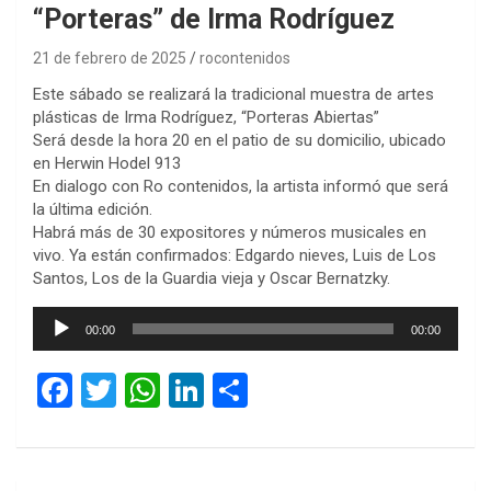
“Porteras” de Irma Rodríguez
21 de febrero de 2025
rocontenidos
Este sábado se realizará la tradicional muestra de artes
plásticas de Irma Rodríguez, “Porteras Abiertas”
Será desde la hora 20 en el patio de su domicilio, ubicado
en Herwin Hodel 913
En dialogo con Ro contenidos, la artista informó que será
la última edición.
Habrá más de 30 expositores y números musicales en
vivo. Ya están confirmados: Edgardo nieves, Luis de Los
Santos, Los de la Guardia vieja y Oscar Bernatzky.
Reproductor
00:00
00:00
de
audio
F
T
W
Li
C
a
wi
h
n
o
ce
tt
at
ke
m