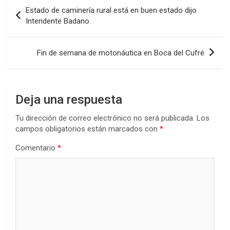
b
er
s
dI
p
Navegación
Estado de caminería rural está en buen estado dijo
o
A
n
ar
de
Intendente Badano
o
p
tir
entradas
k
p
Fin de semana de motonáutica en Boca del Cufré
Deja una respuesta
Tu dirección de correo electrónico no será publicada.
Los
campos obligatorios están marcados con
*
Comentario
*