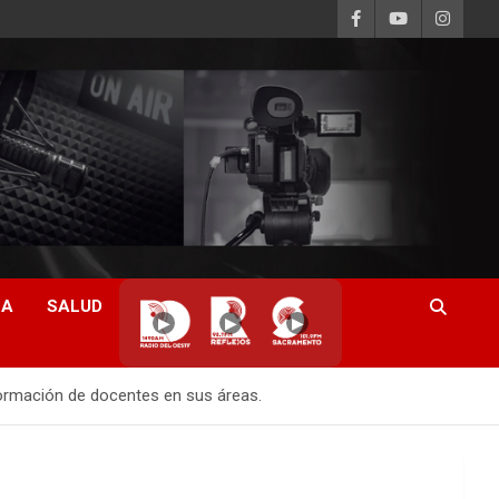
CA
SALUD
▶
▶
▶
formación de docentes en sus áreas.