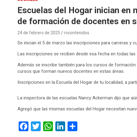
Escuelas del Hogar inician en 
de formación de docentes en s
24 de febrero de 2025
rocontenidos
Se inician el 5 de marzo las inscripciones para carreras y c
Las inscripciones se reciben desde esa fecha en todas las
Además se inscribe también para los cursos de formación 
cursos que forman nuevos docentes en estas áreas.
Inscripciones en la Escuela del Hogar de tu localidad, a par
La inspectora de las escuelas Nancy Ackerman dijo que aún s
Agregó que las mismas escuelas del Hogar necesitan nuevos 
F
T
W
Li
C
a
wi
h
n
o