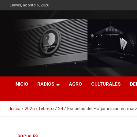
Saltar
jueves, agosto 6, 2026
al
contenido
RO CONTENIDOS
INICIO
RADIOS
AGRO
CULTURALES
DE
Inicio
2025
febrero
24
Escuelas del Hogar inician en mar
SOCIALES