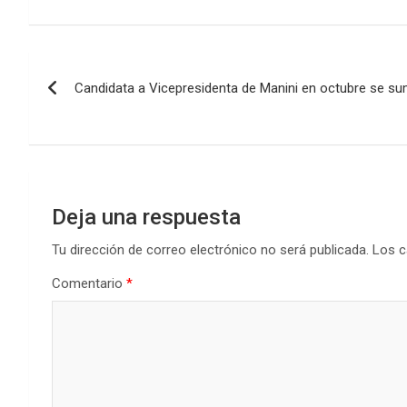
ce
tt
at
ke
m
b
er
s
dI
p
Navegación
o
A
n
ar
Candidata a Vicepresidenta de Manini en octubre se su
de
o
p
tir
k
p
entradas
Deja una respuesta
Tu dirección de correo electrónico no será publicada.
Los c
Comentario
*