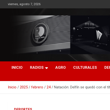
Saltar
viernes, agosto 7, 2026
al
contenido
RO CONTENIDOS
INICIO
RADIOS
AGRO
CULTURALES
DE
Inicio
2025
febrero
24
Natación: Delfín se quedó con el 
DEPORTES