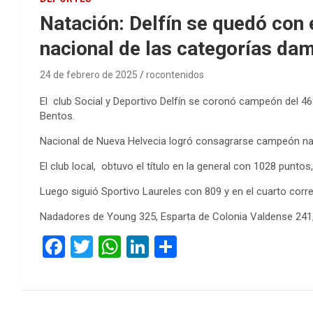
Natación: Delfín se quedó con 
nacional de las categorías da
24 de febrero de 2025
rocontenidos
El club Social y Deportivo Delfín se coronó campeón del 46
Bentos.
Nacional de Nueva Helvecia logró consagrarse campeón na
El club local, obtuvo el título en la general con 1028 pun
Luego siguió Sportivo Laureles con 809 y en el cuarto cor
Nadadores de Young 325, Esparta de Colonia Valdense 241, P
F
T
W
Li
C
a
wi
h
n
o
ce
tt
at
ke
m