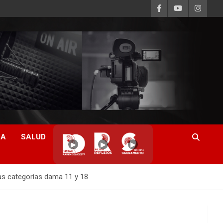
CA
SALUD
▶
▶
▶
las categorías dama 11 y 18