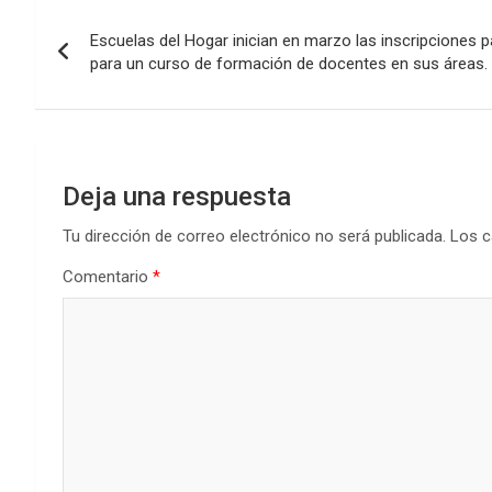
b
er
s
dI
p
Navegación
o
A
n
ar
Escuelas del Hogar inician en marzo las inscripciones p
de
o
p
tir
para un curso de formación de docentes en sus áreas.
k
p
entradas
Deja una respuesta
Tu dirección de correo electrónico no será publicada.
Los c
Comentario
*