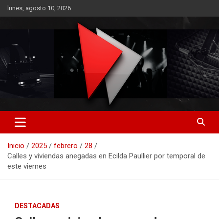
Saltar
lunes, agosto 10, 2026
al
contenido
RO CONTENIDOS
Inicio
2025
febrero
28
Calles y viviendas anegadas en Ecilda Paullier por temporal de
este viernes
DESTACADAS