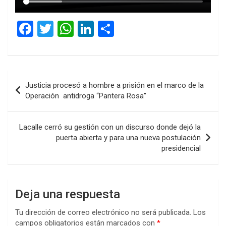
F
T
W
Li
C
a
wi
h
n
o
ce
tt
at
ke
m
b
er
s
dI
p
Navegación
Justicia procesó a hombre a prisión en el marco de la
o
A
n
ar
de
Operación antidroga “Pantera Rosa”
o
p
tir
entradas
k
p
Lacalle cerró su gestión con un discurso donde dejó la
puerta abierta y para una nueva postulación
presidencial
Deja una respuesta
Tu dirección de correo electrónico no será publicada.
Los
campos obligatorios están marcados con
*