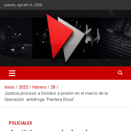
Saltar
jueves, agosto 6, 2026
al
contenido
RO CONTENIDOS
Inicio
2025
febrero
28
Justicia procesó a hombre a prisión en el marco de la
Operación antidroga “Pantera Rosa”
POLICIALES