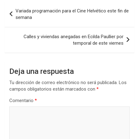
b
er
s
dI
p
Navegación
Variada programación para el Cine Helvético este fin de
o
A
n
ar
de
semana
o
p
tir
entradas
k
p
Calles y viviendas anegadas en Ecilda Paullier por
temporal de este viernes
Deja una respuesta
Tu dirección de correo electrónico no será publicada.
Los
campos obligatorios están marcados con
*
Comentario
*