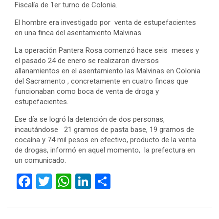
Fiscalía de 1er turno de Colonia.
El hombre era investigado por venta de estupefacientes
en una finca del asentamiento Malvinas.
La operación Pantera Rosa comenzó hace seis meses y
el pasado 24 de enero se realizaron diversos
allanamientos en el asentamiento las Malvinas en Colonia
del Sacramento , concretamente en cuatro fincas que
funcionaban como boca de venta de droga y
estupefacientes.
Ese día se logró la detención de dos personas,
incautándose 21 gramos de pasta base, 19 gramos de
cocaína y 74 mil pesos en efectivo, producto de la venta
de drogas, informó en aquel momento, la prefectura en
un comunicado.
F
T
W
Li
C
a
wi
h
n
o
ce
tt
at
ke
m