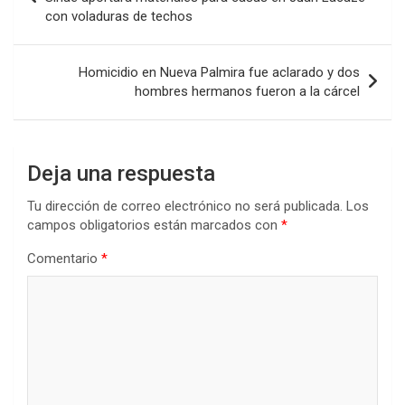
o
p
tir
con voladuras de techos
entradas
k
p
Homicidio en Nueva Palmira fue aclarado y dos
hombres hermanos fueron a la cárcel
Deja una respuesta
Tu dirección de correo electrónico no será publicada.
Los
campos obligatorios están marcados con
*
Comentario
*