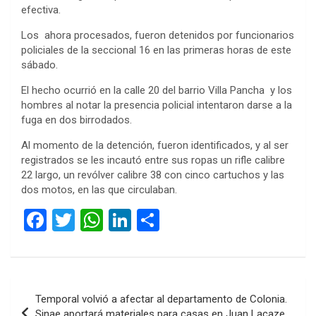
efectiva.
Los ahora procesados, fueron detenidos por funcionarios
policiales de la seccional 16 en las primeras horas de este
sábado.
El hecho ocurrió en la calle 20 del barrio Villa Pancha y los
hombres al notar la presencia policial intentaron darse a la
fuga en dos birrodados.
Al momento de la detención, fueron identificados, y al ser
registrados se les incautó entre sus ropas un rifle calibre
22 largo, un revólver calibre 38 con cinco cartuchos y las
dos motos, en las que circulaban.
F
T
W
Li
C
a
wi
h
n
o
ce
tt
at
ke
m
b
er
s
dI
p
Navegación
Temporal volvió a afectar al departamento de Colonia.
o
A
n
ar
de
Sinae aportará materiales para casas en Juan Lacaze