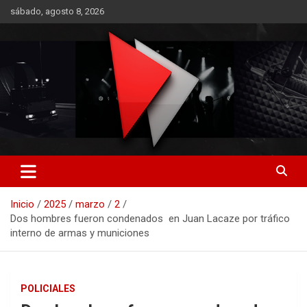
Saltar
sábado, agosto 8, 2026
al
contenido
RO CONTENIDOS
Inicio
2025
marzo
2
Dos hombres fueron condenados en Juan Lacaze por tráfico
interno de armas y municiones
POLICIALES