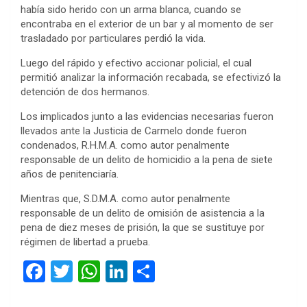
había sido herido con un arma blanca, cuando se
encontraba en el exterior de un bar y al momento de ser
trasladado por particulares perdió la vida.
Luego del rápido y efectivo accionar policial, el cual
permitió analizar la información recabada, se efectivizó la
detención de dos hermanos.
Los implicados junto a las evidencias necesarias fueron
llevados ante la Justicia de Carmelo donde fueron
condenados, R.H.M.A. como autor penalmente
responsable de un delito de homicidio a la pena de siete
años de penitenciaría.
Mientras que, S.D.M.A. como autor penalmente
responsable de un delito de omisión de asistencia a la
pena de diez meses de prisión, la que se sustituye por
régimen de libertad a prueba.
F
T
W
Li
C
a
wi
h
n
o