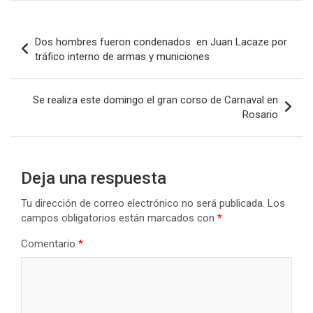
ce
tt
at
ke
m
b
er
s
dI
p
Navegación
Dos hombres fueron condenados en Juan Lacaze por
o
A
n
ar
de
tráfico interno de armas y municiones
o
p
tir
entradas
k
p
Se realiza este domingo el gran corso de Carnaval en
Rosario
Deja una respuesta
Tu dirección de correo electrónico no será publicada.
Los
campos obligatorios están marcados con
*
Comentario
*