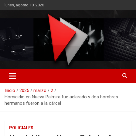
Saltar
lunes, agosto 10, 2026
al
contenido
RO CONTENIDOS
Inicio
2025
marzo
2
Homicidio en Nueva Palmira fue aclarado y dos hombres
hermanos fueron a la cárcel
POLICIALES