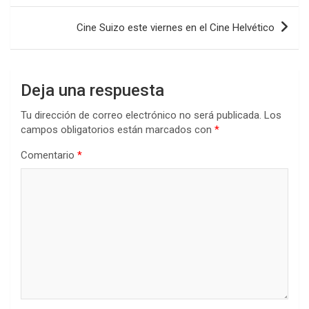
o
p
tir
entradas
k
p
Cine Suizo este viernes en el Cine Helvético
Deja una respuesta
Tu dirección de correo electrónico no será publicada.
Los
campos obligatorios están marcados con
*
Comentario
*