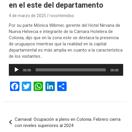
en el este del departamento
4 de marzo de 2025
rocontenidos
Por su parte Mónica Wibmer, gerente del Hotel Nirvana de
Nueva Helvecia e integrante de la Cámara Hotelera de
Colonia, dijo que en la zona este se destaca la presencia
de uruguayos mientras que la realidad en la capital
departamental es más amplia en cuanto a la característica
de los visitantes…
Reproductor
00:00
00:00
de
audio
F
T
W
Li
C
a
wi
h
n
o
ce
tt
at
ke
m
b
er
s
dI
p
Navegación
Carnaval: Ocupación a pleno en Colonia. Febrero cierra
o
A
n
ar
de
con niveles superiores al 2024