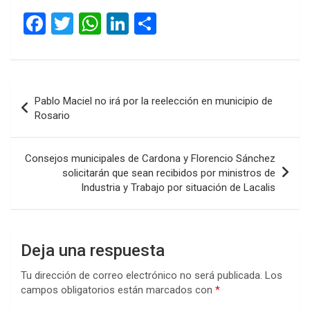
audio
F
T
W
Li
C
a
wi
h
n
o
ce
tt
at
ke
m
b
er
s
dI
p
Navegación
Pablo Maciel no irá por la reelección en municipio de
o
A
n
ar
de
Rosario
o
p
tir
entradas
k
p
Consejos municipales de Cardona y Florencio Sánchez
solicitarán que sean recibidos por ministros de
Industria y Trabajo por situación de Lacalis
Deja una respuesta
Tu dirección de correo electrónico no será publicada.
Los
campos obligatorios están marcados con
*