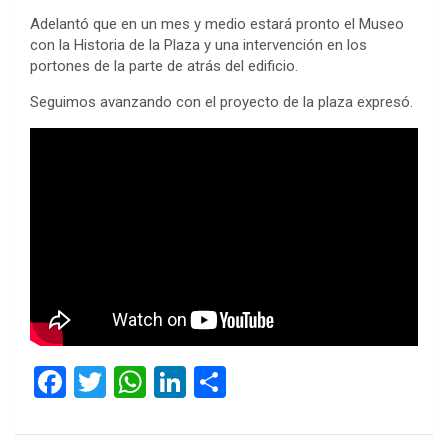
Adelantó que en un mes y medio estará pronto el Museo
con la Historia de la Plaza y una intervención en los
portones de la parte de atrás del edificio.
Seguimos avanzando con el proyecto de la plaza expresó.
F
T
W
Li
C
a
wi
h
n
o
ce
tt
at
ke
m