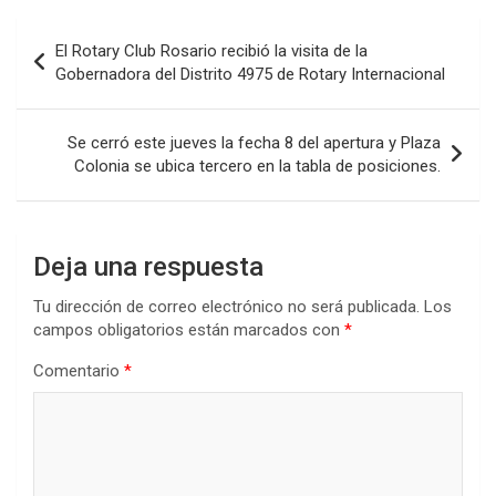
b
er
s
dI
p
Navegación
El Rotary Club Rosario recibió la visita de la
o
A
n
ar
de
Gobernadora del Distrito 4975 de Rotary Internacional
o
p
tir
entradas
k
p
Se cerró este jueves la fecha 8 del apertura y Plaza
Colonia se ubica tercero en la tabla de posiciones.
Deja una respuesta
Tu dirección de correo electrónico no será publicada.
Los
campos obligatorios están marcados con
*
Comentario
*