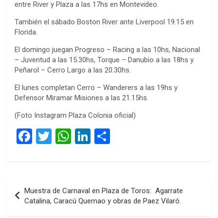
entre River y Plaza a las 17hs en Montevideo.
También el sábado Boston River ante Liverpool 19.15 en
Florida.
El domingo juegan Progreso – Racing a las 10hs, Nacional
– Juventud a las 15.30hs, Torque – Danubio a las 18hs y
Peñarol – Cerro Largo a las 20.30hs.
El lunes completan Cerro – Wanderers a las 19hs y
Defensor Miramar Misiones a las 21.15hs.
(Foto Instagram Plaza Colonia oficial)
F
T
W
Li
C
a
wi
h
n
o
ce
tt
at
ke
m
b
er
s
dI
p
Navegación
Muestra de Carnaval en Plaza de Toros: Agarrate
o
A
n
ar
de
Catalina, Caracú Quemao y obras de Paez Vilaró.
o
p
tir
entradas