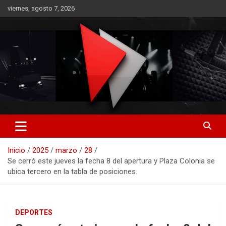
Saltar
viernes, agosto 7, 2026
al
contenido
RO CONTENIDOS
Inicio
2025
marzo
28
Se cerró este jueves la fecha 8 del apertura y Plaza Colonia se
ubica tercero en la tabla de posiciones.
DEPORTES