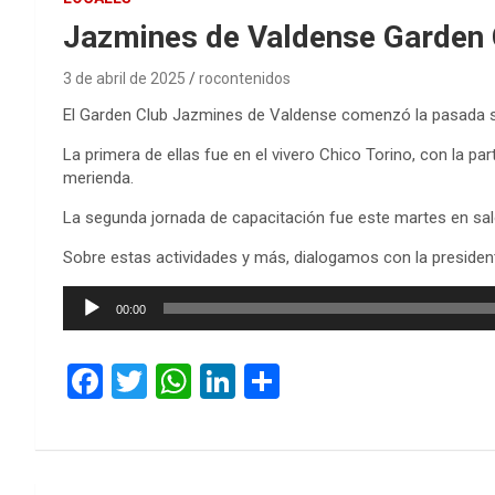
Jazmines de Valdense Garden 
3 de abril de 2025
rocontenidos
El Garden Club Jazmines de Valdense comenzó la pasada sem
La primera de ellas fue en el vivero Chico Torino, con la p
merienda.
La segunda jornada de capacitación fue este martes en salo
Sobre estas actividades y más, dialogamos con la presiden
Reproductor
00:00
de
audio
F
T
W
Li
C
a
wi
h
n
o
ce
tt
at
ke
m
b
er
s
dI
p