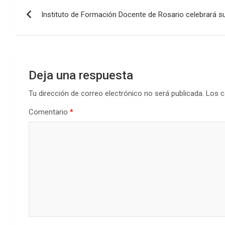
Navegación
o
A
n
ar
Instituto de Formación Docente de Rosario celebrará su
de
o
p
tir
k
p
entradas
Deja una respuesta
Tu dirección de correo electrónico no será publicada.
Los c
Comentario
*