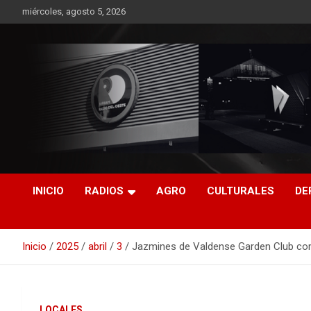
Saltar
miércoles, agosto 5, 2026
al
contenido
RO CONTENIDOS
INICIO
RADIOS
AGRO
CULTURALES
DE
Inicio
2025
abril
3
Jazmines de Valdense Garden Club co
LOCALES