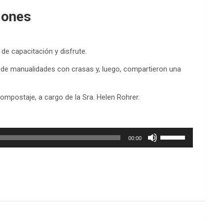
iones
e capacitación y disfrute.
tó de manualidades con crasas y, luego, compartieron una
ompostaje, a cargo de la Sra. Helen Rohrer.
Utiliza
00:00
las
teclas
de
flecha
arriba/abajo
para
aumentar
o