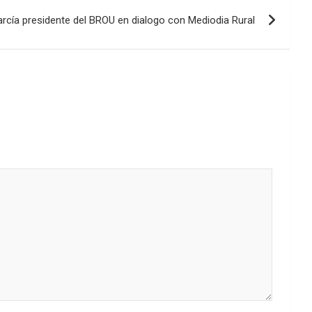
disminuir
arcía presidente del BROU en dialogo con Mediodia Rural
el
volumen.