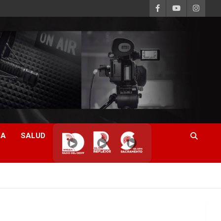
CA
SALUD
▶
▶
▶