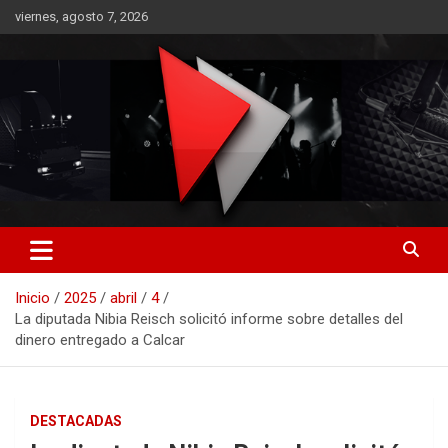
Saltar
viernes, agosto 7, 2026
al
contenido
RO CONTENIDOS
Inicio
2025
abril
4
La diputada Nibia Reisch solicitó informe sobre detalles del
dinero entregado a Calcar
DESTACADAS