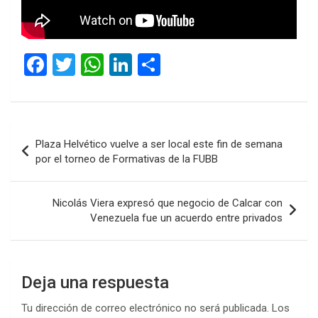
F
T
W
Li
C
a
wi
h
n
o
ce
tt
at
ke
m
b
er
s
dI
p
Navegación
Plaza Helvético vuelve a ser local este fin de semana
o
A
n
ar
de
por el torneo de Formativas de la FUBB
o
p
tir
entradas
k
p
Nicolás Viera expresó que negocio de Calcar con
Venezuela fue un acuerdo entre privados
Deja una respuesta
Tu dirección de correo electrónico no será publicada.
Los