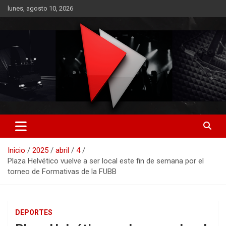
Saltar
lunes, agosto 10, 2026
al
contenido
RO CONTENIDOS
Inicio
2025
abril
4
Plaza Helvético vuelve a ser local este fin de semana por el
torneo de Formativas de la FUBB
DEPORTES