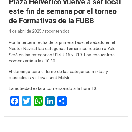
Plaza Helvético vuelve a ser local
este fin de semana por el torneo
de Formativas de la FUBB
4 de abril de 2025
rocontenidos
Por la tercera fecha de la primera fase, el sábado en el
Néstor Naviliat las categorías femeninas reciben a Yale.
Será en las categorías U14, U16 y U19. Los encuentros
comenzarán a las 10:30.
El domingo será el turno de las categorías mixtas y
masculinas y el rival será Malvín.
La actividad estará comenzando a la hora 10.
F
T
W
Li
C
a
wi
h
n
o
ce
tt
at
ke
m
b
er
s
dI
p
Navegación