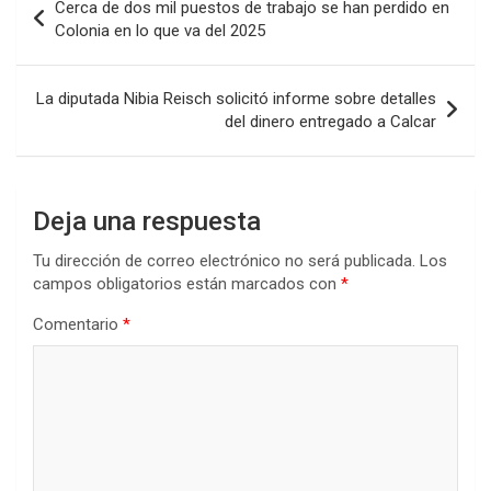
Cerca de dos mil puestos de trabajo se han perdido en
o
A
n
ar
de
Colonia en lo que va del 2025
o
p
tir
entradas
k
p
La diputada Nibia Reisch solicitó informe sobre detalles
del dinero entregado a Calcar
Deja una respuesta
Tu dirección de correo electrónico no será publicada.
Los
campos obligatorios están marcados con
*
Comentario
*