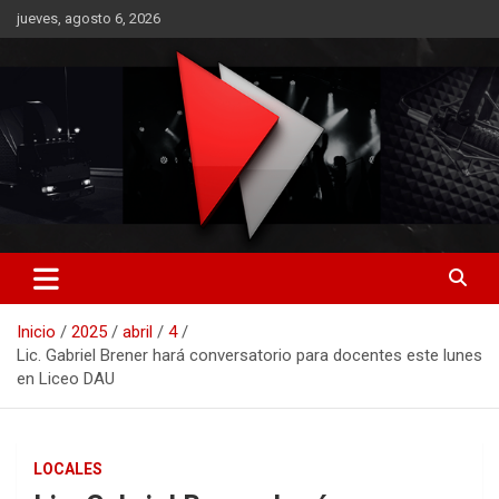
Saltar
jueves, agosto 6, 2026
al
contenido
RO CONTENIDOS
Inicio
2025
abril
4
Lic. Gabriel Brener hará conversatorio para docentes este lunes
en Liceo DAU
LOCALES