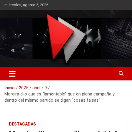
Saltar
miércoles, agosto 5, 2026
al
contenido
RO CONTENIDOS
Inicio
2025
abril
9
Moreira dijo que es “lamentable” que en plena campaña y
dentro del mismo partido se digan “cosas falsas”
DESTACADAS