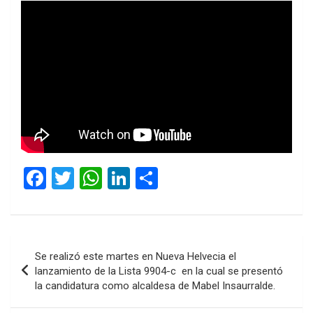
F
T
W
Li
C
a
wi
h
n
o
ce
tt
at
ke
m
b
er
s
dI
p
Navegación
Se realizó este martes en Nueva Helvecia el
o
A
n
ar
de
lanzamiento de la Lista 9904-c en la cual se presentó
o
p
tir
la candidatura como alcaldesa de Mabel Insaurralde.
entradas
k
p