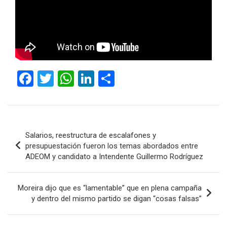
F
T
W
Li
C
a
wi
h
n
o
ce
tt
at
ke
m
b
er
s
dI
p
Navegación
Salarios, reestructura de escalafones y
o
A
n
ar
de
presupuestación fueron los temas abordados entre
o
p
tir
ADEOM y candidato a Intendente Guillermo Rodríguez
entradas
k
p
Moreira dijo que es “lamentable” que en plena campaña
y dentro del mismo partido se digan “cosas falsas”