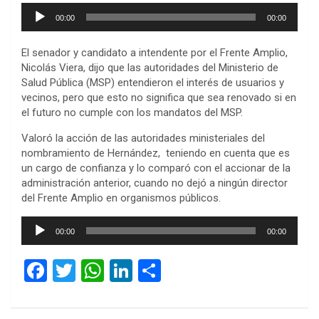
Reproductor
00:00
00:00
de
audio
El senador y candidato a intendente por el Frente Amplio,
Nicolás Viera, dijo que las autoridades del Ministerio de
Salud Pública (MSP) entendieron el interés de usuarios y
vecinos, pero que esto no significa que sea renovado si en
el futuro no cumple con los mandatos del MSP.
Valoró la acción de las autoridades ministeriales del
nombramiento de Hernández, teniendo en cuenta que es
un cargo de confianza y lo comparó con el accionar de la
administración anterior, cuando no dejó a ningún director
del Frente Amplio en organismos públicos.
Reproductor
00:00
00:00
de
audio
F
T
W
Li
C
a
wi
h
n
o
ce
tt
at
ke
m