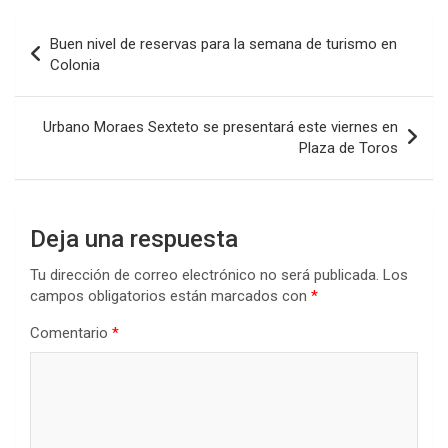
b
er
s
dI
p
Navegación
Buen nivel de reservas para la semana de turismo en
o
A
n
ar
de
Colonia
o
p
tir
entradas
k
p
Urbano Moraes Sexteto se presentará este viernes en
Plaza de Toros
Deja una respuesta
Tu dirección de correo electrónico no será publicada.
Los
campos obligatorios están marcados con
*
Comentario
*