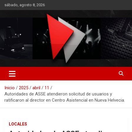
Saltar
sábado, agosto 8, 2026
al
contenido
RO CONTENIDOS
Inicio
2025
abril
11
Autoridades de ASSE atendieron solicitud de usuarios y
ratificaron al director en Centro Asistencial en Nueva Helvecia.
LOCALES