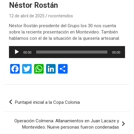
Néstor Rostán
12 de abril de 2025
rocontenidos
Néstor Rostán presidente del Grupo los 30 nos cuenta
sobre la reciente presentación en Montevideo. También
hablamos con el de la situación de la quesería artesanal.
Reproductor
00:00
00:00
de
audio
F
T
W
Li
C
a
wi
h
n
o
ce
tt
at
ke
m
b
er
s
dI
p
Navegación
Puntapié inicial a la Copa Colonia
o
A
n
ar
de
o
p
tir
entradas
Operación Colmena: Allanamientos en Juan Lacaze y
k
p
Montevideo. Nueve personas fueron condenadas